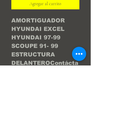
Agregar al carrito
AMORTIGUADOR 
HYUNDAI EXCEL 
HYUNDAI 97-99 
SCOUPE 91- 99 
ESTRUCTURA 
DELANTEROContácta
nos por WhatsApp al 
04122404976 y te 
brind la asesoría 
necesaria para que tu 
compra sea la 
mejor... ¡Tu compra 
online fácil y segura! 