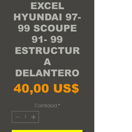
EXCEL
HYUNDAI 97-
99 SCOUPE
91- 99
ESTRUCTUR
A
DELANTERO
Precio
40,00 US$
Cantidad
*