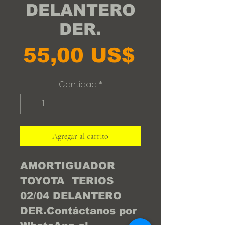
DELANTERO
DER.
Precio
55,00 US$
Cantidad
*
Agregar al carrito
AMORTIGUADOR 
TOYOTA  TERIOS 
02/04 DELANTERO 
DER.Contáctanos por 