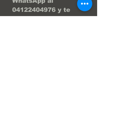
WhatsApp al 
04122404976 y te 
brind la asesoría 
necesaria para que tu 
compra sea la 
mejor... ¡Tu compra 
online fácil y segura! 
En Frenos Popeye 
trabajamos con 
confianza, seguridad 
y transparencia.
Super Servicios Popeye S.a.
Av. Julio Centeno,Frenos Popeye
(Al lado del HiperLider)