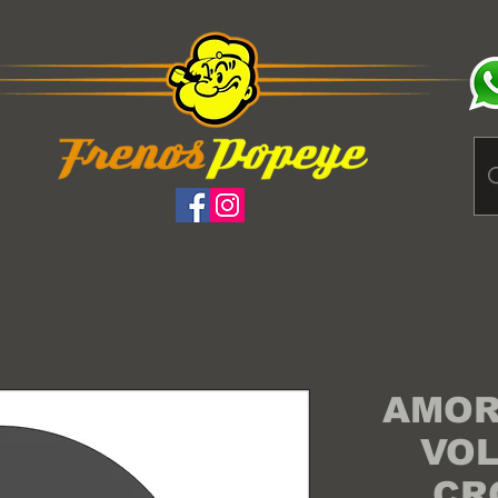
AMOR
VO
CR