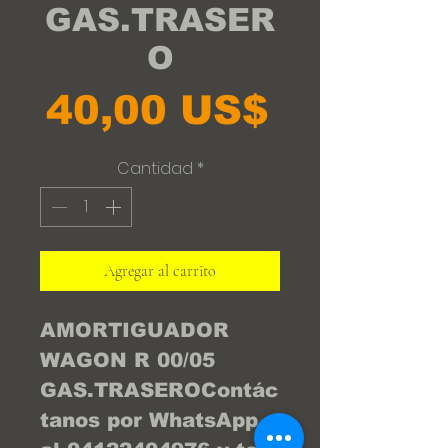
GAS.TRASER
O
Precio
40,00 US$
Cantidad
*
Agregar al carrito
AMORTIGUADOR 
WAGON R 00/05 
GAS.TRASEROContác
tanos por WhatsApp 