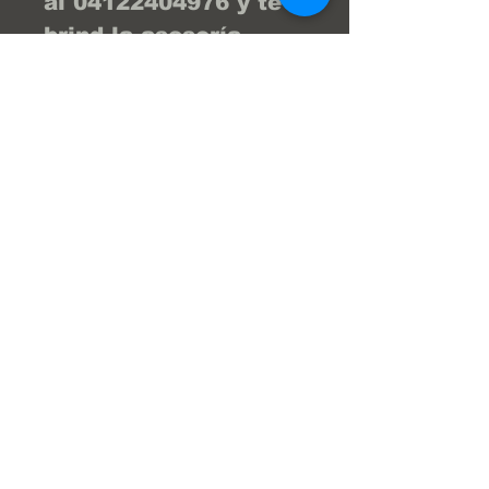
al 04122404976 y te 
brind la asesoría 
necesaria para que tu 
compra sea la 
mejor... ¡Tu compra 
online fácil y segura! 
En Frenos Popeye 
trabajamos con 
confianza, seguridad 
y transparencia.
Super Servicios Popeye S.a.
Av. Julio Centeno,Frenos Popeye
(Al lado del HiperLider)
San Diego Edo Carabobo Venezuela.