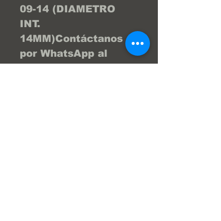
09-14 (DIAMETRO 
INT. 
14MM)Contáctanos 
por WhatsApp al 
04122404976 y te 
brind la asesoría 
necesaria para que tu 
compra sea la 
mejor... ¡Tu compra 
online fácil y segura! 
En Frenos Popeye 
trabajamos con 
confianza, seguridad 
y transparencia.