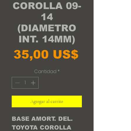
COROLLA 09-
14
(DIAMETRO
INT. 14MM)
Precio
35,00 US$
Cantidad
*
Agregar al carrito
BASE AMORT. DEL. 
TOYOTA COROLLA 