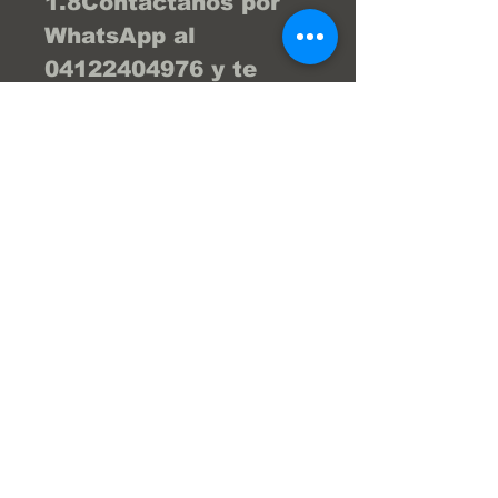
1.8Contáctanos por 
WhatsApp al 
04122404976 y te 
brind la asesoría 
necesaria para que tu 
compra sea la 
mejor... ¡Tu compra 
online fácil y segura! 
En Frenos Popeye 
trabajamos con 
confianza, seguridad 
y transparencia.
Super Servicios Popeye S.a.