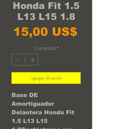
Honda Fit 1.5
L13 L15 1.8
Precio
15,00 US$
Cantidad
*
Agregar al carrito
Base DE  
Amortiguador 
Delantera Honda Fit 
1.5 L13 L15 