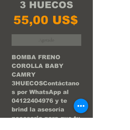
3 HUECOS
Precio
55,00 US$
Agotado
BOMBA FRENO
COROLLA BABY
CAMRY
3HUECOSContáctano
s por WhatsApp al
04122404976 y te
brind la asesoría
necesaria para que tu
compra sea la