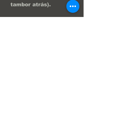
tambor atrás).
Ford Ranger (Ciertas
versiones globales
que comparten
plataforma técnica
con Mazda)
Contáctanos por
WhatsApp al
04122404976 y te
brindamos la asesoría
necesaria para que tu
compra sea la
mejor...