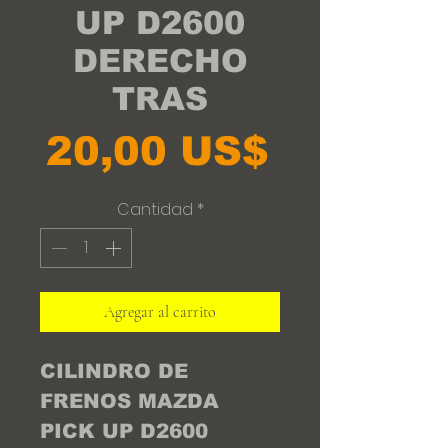
UP D2600
DERECHO
TRAS
Precio
20,00 US$
Cantidad
*
Agregar al carrito
CILINDRO DE
FRENOS MAZDA
PICK UP D2600