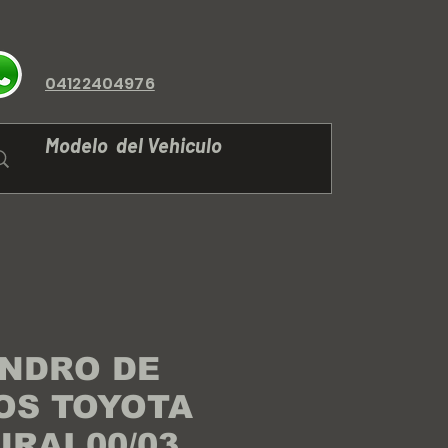
04122404976
INDRO DE
OS TOYOTA
RAI 00/03