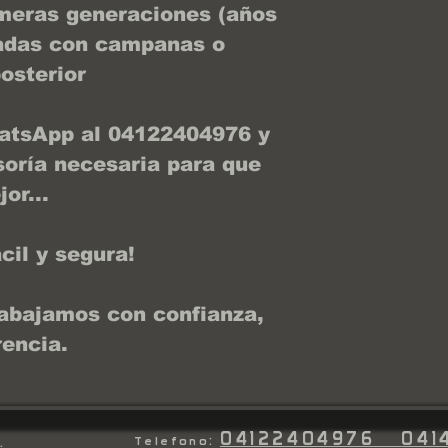
meras generaciones (años
padas con campanas o
osterior
atsApp al 04122404976 y
soría necesaria para que
or...
cil y segura!
abajamos con confianza,
rencia.
04122404976
041
Telefono:
.