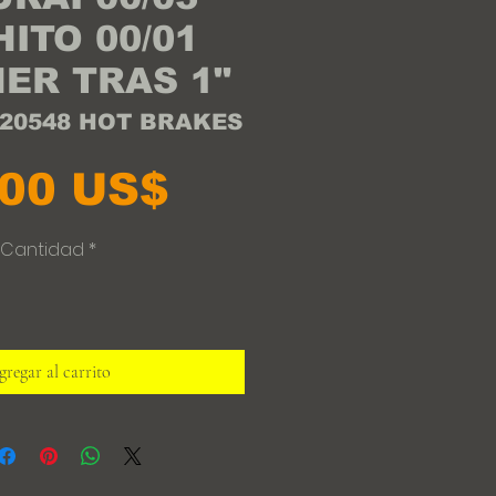
ITO 00/01
ER TRAS 1"
120548 HOT BRAKES
Precio
,00 US$
Cantidad
*
regar al carrito