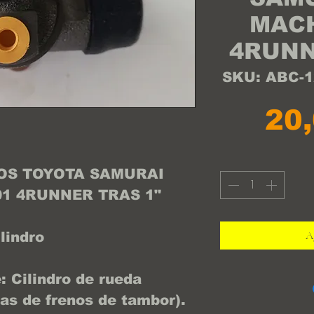
MACH
4RUNN
SKU: ABC-
20
OS TOYOTA SAMURAI
01 4RUNNER TRAS 1"
Ag
lindro
 Cilindro de rueda
as de frenos de tambor).