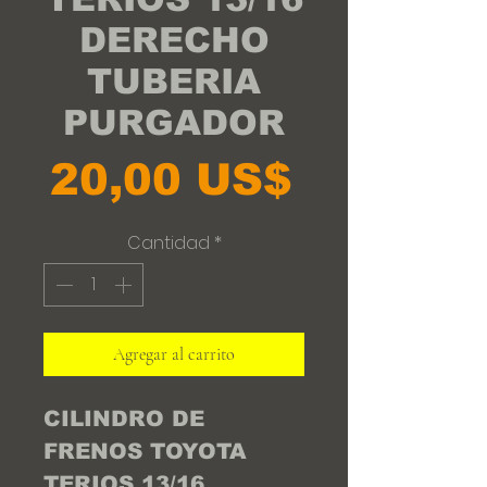
DERECHO
TUBERIA
PURGADOR
Precio
20,00 US$
Cantidad
*
Agregar al carrito
CILINDRO DE
FRENOS TOYOTA
TERIOS 13/16