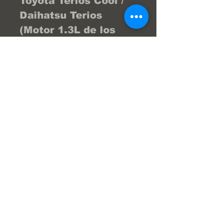
Toyota Terios Cool /
Daihatsu Terios
(Motor 1.3L de los
años 1998 al 2007).
Toyota Terios Bego
(Motor 1.5L de los
años 2008 al 2015).
Contáctanos por
WhatsApp al
04122404976 y te
brindamos la asesoría
necesaria para que tu
compra sea la