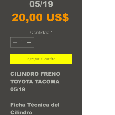
05/19
Precio
20,00 US$
Cantidad
*
Agregar al carrito
CILINDRO FRENO
TOYOTA TACOMA
05/19
Ficha Técnica del
Cilindro