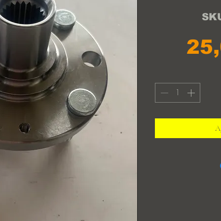
SKU
25
Ag