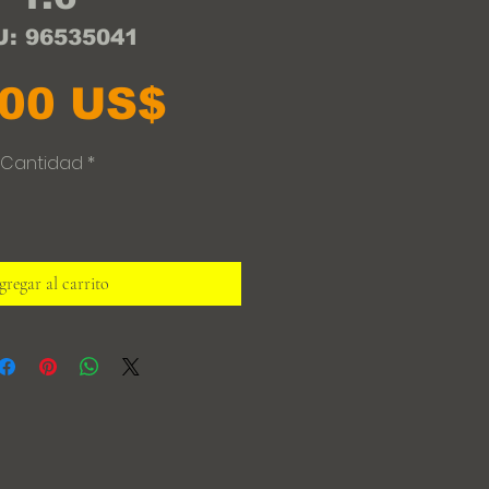
: 96535041
Precio
,00 US$
Cantidad
*
regar al carrito