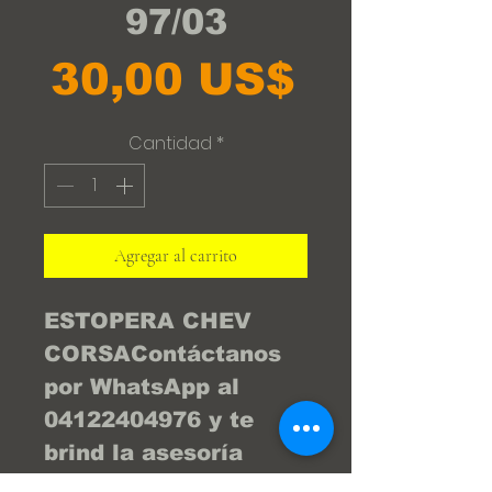
97/03
Precio
30,00 US$
Cantidad
*
Agregar al carrito
ESTOPERA CHEV 
CORSAContáctanos 
por WhatsApp al 
04122404976 y te 
brind la asesoría 
necesaria para que tu 