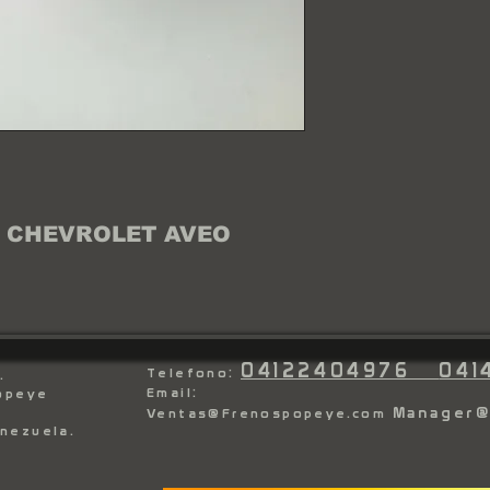
E CHEVROLET AVEO
04122404976
041
Telefono:
.
Email:
Popeye
Manager
Ventas@Frenospopeye.com
enezuela.