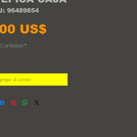
: 96489854
Precio
,00 US$
Cantidad
*
regar al carrito