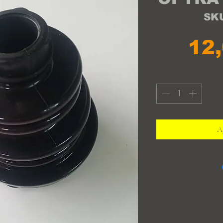
SKU
12
Ag