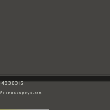
44336316
@Frenospopeye
.com