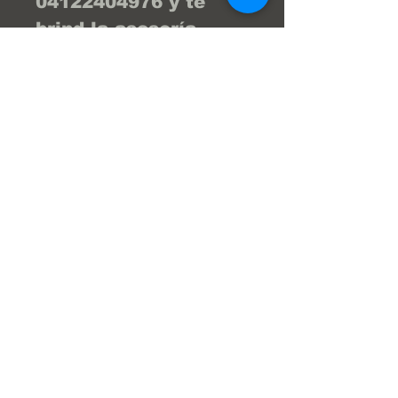
04122404976 y te 
brind la asesoría 
necesaria para que tu 
compra sea la 
mejor... ¡Tu compra 
online fácil y segura! 
En Frenos Popeye 
trabajamos con 
confianza, seguridad 
y transparencia.
Super Servicios Popeye S.a.
Av. Julio Centeno,Frenos Popeye
(Al lado del HiperLider)
San Diego Edo Carabobo Venezuela.