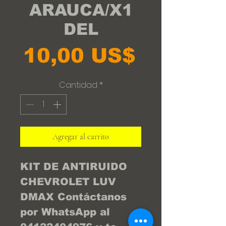
ARAUCA/X1
DEL
Precio
10,00 US$
Cantidad
*
Agregar al carrito
KIT DE ANTIRUIDO 
CHEVROLET LUV 
DMAX Contáctanos 
por WhatsApp al 