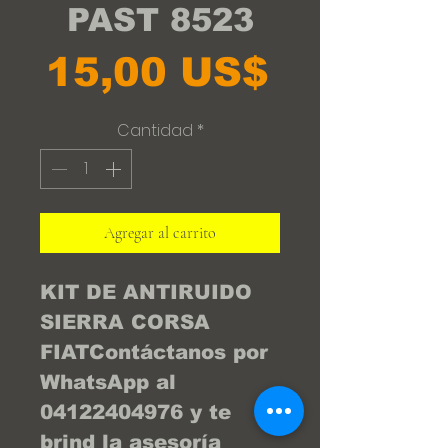
PAST 8523
Precio
15,00 US$
Cantidad
*
Agregar al carrito
KIT DE ANTIRUIDO 
SIERRA CORSA 
FIATContáctanos por 
WhatsApp al 
04122404976 y te 
brind la asesoría 