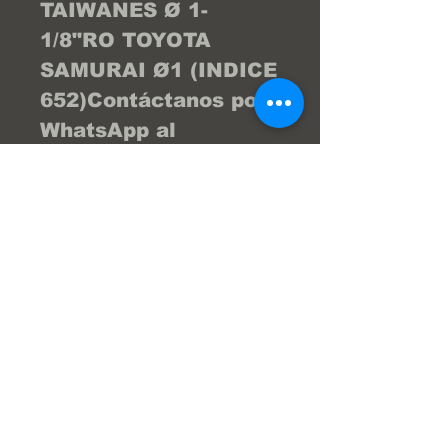
TAIWANES Ø 1-
1/8"RO TOYOTA 
SAMURAI Ø1 (INDICE 
652)Contáctanos por 
WhatsApp al 
04122404976 y te 
brind la asesoría 
necesaria para que tu 
compra sea la 
mejor... ¡Tu compra 
online fácil y segura! 
En Frenos Popeye 
trabajamos con 
confianza, seguridad 
y transparencia.