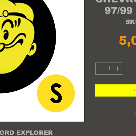
97/99
SK
5,
Ag
ORD EXPLORER 