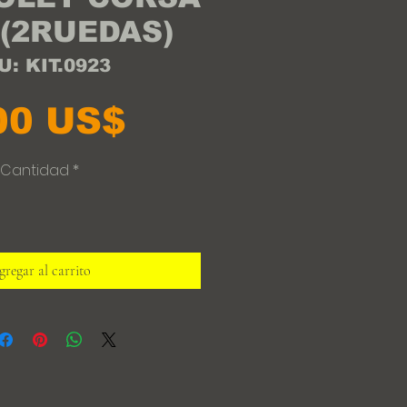
 (2RUEDAS)
U: KIT.0923
Precio
00 US$
Cantidad
*
regar al carrito