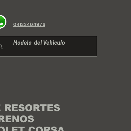
04122404976
E RESORTES
RENOS
OLET CORSA