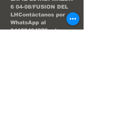
6 04-08/FUSION DEL 
LHContáctanos por 
WhatsApp al 
04122404976 y te 
brind la asesoría 
necesaria para que tu 
compra sea la 
mejor... ¡Tu compra 
online fácil y segura! 
En Frenos Popeye 
trabajamos con 
confianza, seguridad 
y transparencia.