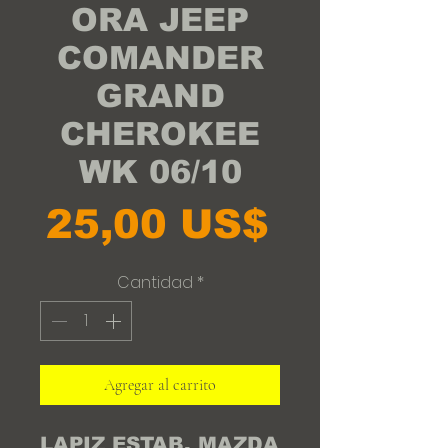
ORA JEEP
COMANDER
GRAND
CHEROKEE
WK 06/10
Precio
25,00 US$
Cantidad
*
Agregar al carrito
LAPIZ ESTAB. MAZDA 