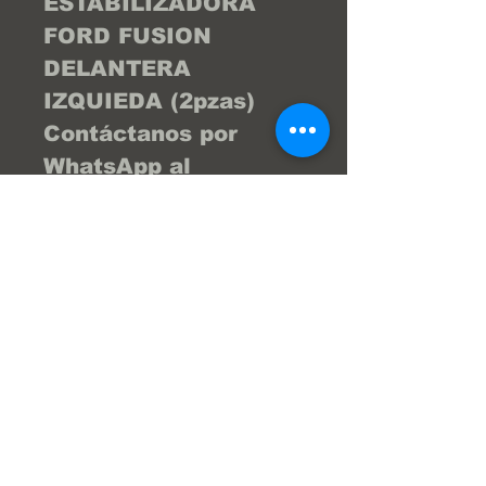
ESTABILIZADORA
FORD FUSION
DELANTERA
IZQUIEDA (2pzas)
Contáctanos por
WhatsApp al
04122404976 y te
brind la asesoría
necesaria para que tu
compra sea la
mejor... ¡Tu compra
online fácil y segura!
En Frenos Popeye
trabajamos con
confianza, seguridad