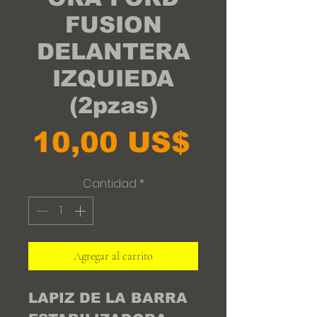
FUSION
DELANTERA
IZQUIEDA
(2pzas)
Precio
10,00 US$
Cantidad
*
Agregar al carrito
LAPIZ DE LA BARRA