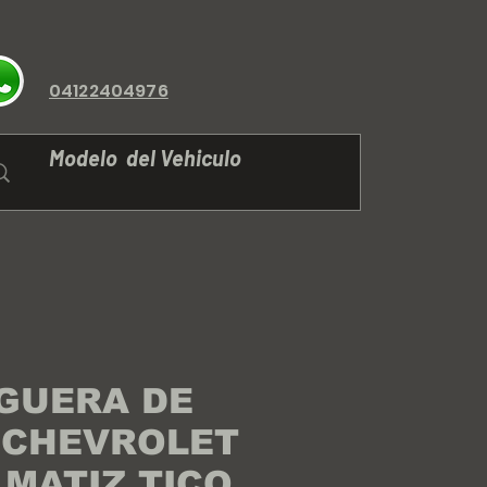
04122404976
GUERA DE
 CHEVROLET
,MATIZ,TICO