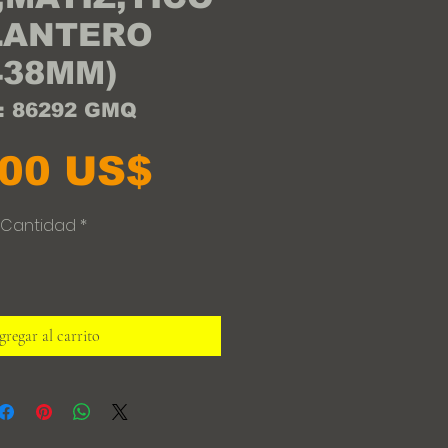
LANTERO
438MM)
: 86292 GMQ
Precio
,00 US$
Cantidad
*
regar al carrito