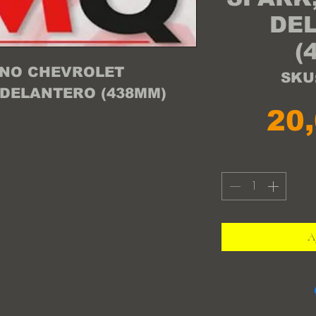
DE
(
NO CHEVROLET
SKU
 DELANTERO (438MM)
20
Ag