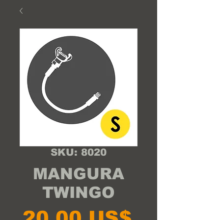
SKU: 8020
MANGURA
TWINGO
Precio
20,00 US$