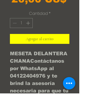
Cantidad
*
Agregar al carrito
MESETA DELANTERA 
CHANAContáctanos 
por WhatsApp al 
04122404976 y te 
brind la asesoría 
necesaria para que tu 
compra sea la 
mejor... ¡Tu compra 