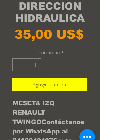
DIRECCION
HIDRAULICA
Precio
35,00 US$
Cantidad
*
Agregar al carrito
MESETA IZQ 
RENAULT 
TWINGOContáctanos 
por WhatsApp al 