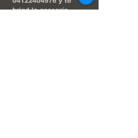
04122404976 y te 
brind la asesoría 
necesaria para que tu 
compra sea la 
mejor... ¡Tu compra 
online fácil y segura! 
En Frenos Popeye 
trabajamos con 
confianza, seguridad 
y transparencia.
Super Servicios Popeye S.a.
Av. Julio Centeno,Frenos Popeye
(Al lado del HiperLider)
San Diego Edo Carabobo Venezuela.