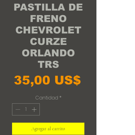
PASTILLA DE
FRENO
CHEVROLET
CURZE
ORLANDO
TRS
Precio
35,00 US$
Cantidad
*
Agregar al carrito