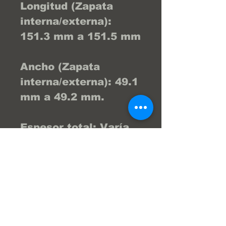
Longitud (Zapata
interna/externa):
151.3 mm a 151.5 mm
Ancho (Zapata
interna/externa): 49.1
mm a 49.2 mm.
Espesor total: Varía
entre 15.0 mm y 18.0
mm dependiendo de
la configuración del
compuesto (la versión
de 15 mm se conoce
popularmente como