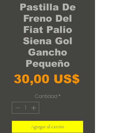
Pastilla De
Freno Del
Fiat Palio
Siena Gol
Gancho
Pequeño
Precio
30,00 US$
Cantidad
*
Agregar al carrito