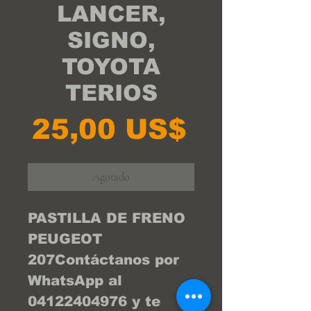
LANCER,
SIGNO,
TOYOTA
TERIOS
Precio
25,00 US$
Agotado
PASTILLA DE FRENO 
PEUGEOT 
207Contáctanos por 
WhatsApp al 
04122404976 y te 