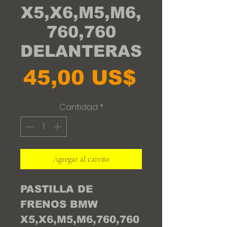
X5,X6,M5,M6,
760,760
DELANTERAS
Precio
45,00 US$
Cantidad
*
Agregar al carrito
PASTILLA DE
FRENOS BMW
X5,X6,M5,M6,760,760