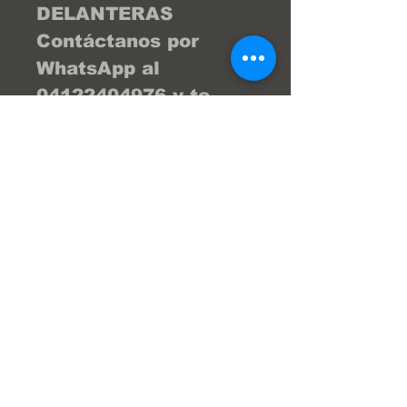
DELANTERAS
Contáctanos por
WhatsApp al
04122404976 y te
brind la asesoría
necesaria para que tu
compra sea la
mejor... ¡Tu compra
online fácil y segura!
En Frenos Popeye
trabajamos con
confianza, seguridad
y transparencia.