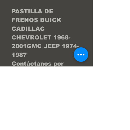
PASTILLA DE
FRENOS BUICK
CADILLAC
CHEVROLET 1968-
2001GMC JEEP 1974-
1987
Contáctanos por
WhatsApp al
04122404976 y te
brind la asesoría
necesaria para que tu
compra sea la
mejor... ¡Tu compra
online fácil y segura!