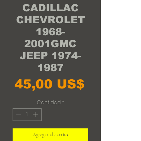
CADILLAC
CHEVROLET
1968-
2001GMC
JEEP 1974-
1987
Precio
45,00 US$
Cantidad
*
Agregar al carrito