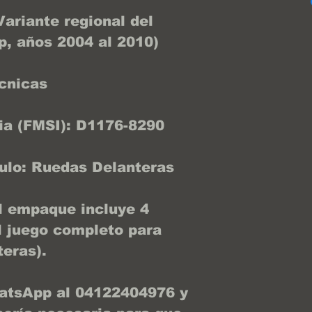
ariante regional del
, años 2004 al 2010)
cnicas
ria (FMSI): D1176-8290
culo: Ruedas Delanteras
El empaque incluye 4
el juego completo para
eras).
atsApp al 04122404976 y