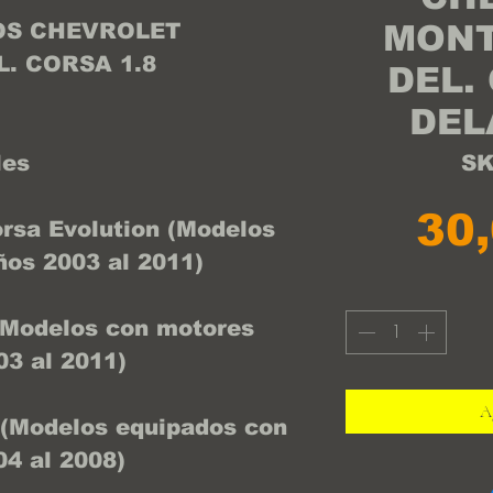
OS CHEVROLET
MONT
. CORSA 1.8
DEL.
DEL
les
SK
30
orsa Evolution (Modelos
ños 2003 al 2011)
(Modelos con motores
03 al 2011)
Ag
 (Modelos equipados con
04 al 2008)