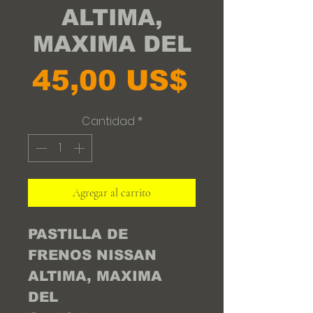
ALTIMA,
MAXIMA DEL
Precio
45,00 US$
Cantidad
*
Agregar al carrito
PASTILLA DE
FRENOS NISSAN
ALTIMA, MAXIMA
DEL