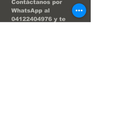
Contáctanos por
WhatsApp al
04122404976 y te
brind la asesoría
necesaria para que tu
compra sea la
mejor... ¡Tu compra
online fácil y segura!
En Frenos Popeye
trabajamos con
confianza, seguridad
y transparencia.