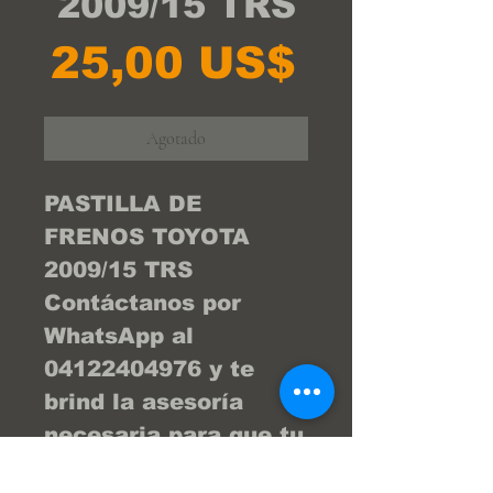
2009/15 TRS
Precio
25,00 US$
Agotado
PASTILLA DE
FRENOS TOYOTA
2009/15 TRS
Contáctanos por
WhatsApp al
04122404976 y te
brind la asesoría
necesaria para que tu
compra sea la