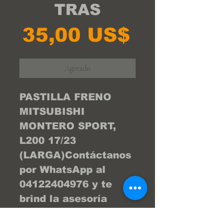
TRAS
Precio
35,00 US$
Agotado
PASTILLA FRENO 
MITSUBISHI 
MONTERO SPORT, 
L200 17/23 
(LARGA)Contáctanos 
por WhatsApp al 
04122404976 y te 
brind la asesoría 
necesaria para que tu 