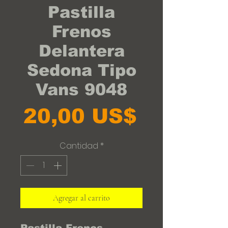
Pastilla
Frenos
Delantera
Sedona Tipo
Vans 9048
Precio
20,00 US$
Cantidad
*
Agregar al carrito