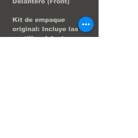
Delantero (Front)
Kit de empaque
original: Incluye las 4
pastillas delanteras
necesarias para
ambas ruedas , el kit
de seguros e
indicadores de
desgaste mecánico
Contáctanos por
WhatsApp al
04122404976 y te
brindamos la asesoría