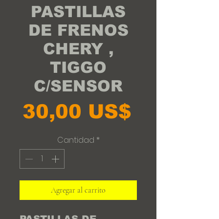
PASTILLAS
DE FRENOS
CHERY ,
TIGGO
C/SENSOR
Precio
30,00 US$
Cantidad
*
Agregar al carrito