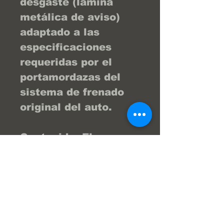
desgaste (lámina
metálica de aviso)
adaptado a las
especificaciones
requeridas por el
portamordazas del
sistema de frenado
original del auto.
Contenido: El
empaque sellado
incluye el juego
completo de 4
pastillas delanteras
(2 para la rueda