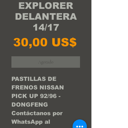
EXPLORER
DELANTERA
14/17
Precio
30,00 US$
Agotado
PASTILLAS DE 
FRENOS NISSAN  
PICK UP 92/96 - 
DONGFENG 
Contáctanos por 
WhatsApp al 