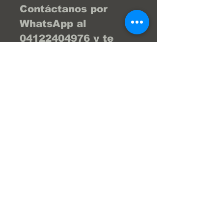
Contáctanos por 
WhatsApp al 
04122404976 y te 
brind la asesoría 
necesaria para que tu 
compra sea la 
mejor... ¡Tu compra 
online fácil y segura! 
En Frenos Popeye 
trabajamos con 
confianza, seguridad 
y transparencia.