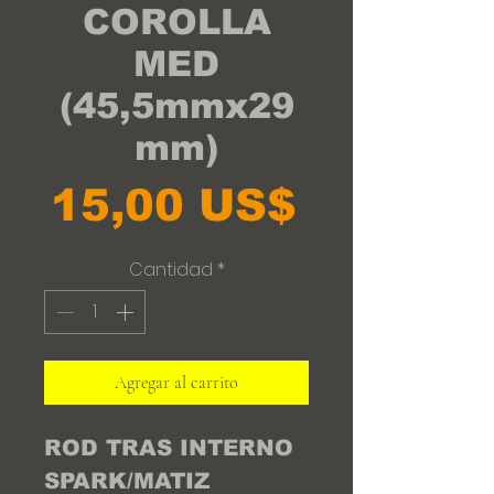
COROLLA
MED
(45,5mmx29
mm)
Precio
15,00 US$
Cantidad
*
Agregar al carrito
ROD TRAS INTERNO 
SPARK/MATIZ 