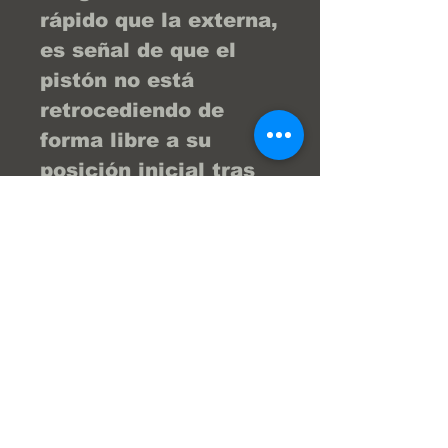
rápido que la externa,
es señal de que el
pistón no está
retrocediendo de
forma libre a su
posición inicial tras
soltar el pedal.
Recomendación para
la instalación
Al cambiar este
pistón por uno nuevo,
es obligatorio
sustituir también el