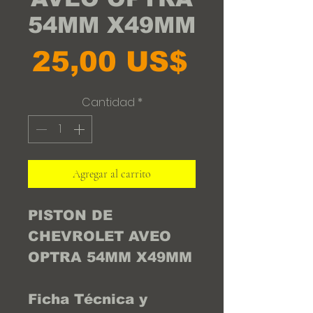
54MM X49MM
Precio
25,00 US$
Cantidad
*
Agregar al carrito
PISTON DE
CHEVROLET AVEO
OPTRA 54MM X49MM
Ficha Técnica y