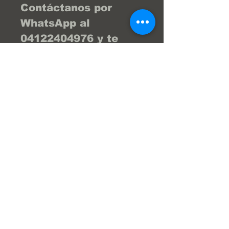
Contáctanos por
WhatsApp al
04122404976 y te
brind la asesoría
necesaria para que tu
compra sea la
mejor... ¡Tu compra
online fácil y segura!
En Frenos Popeye
trabajamos con
confianza, seguridad
y transparencia.