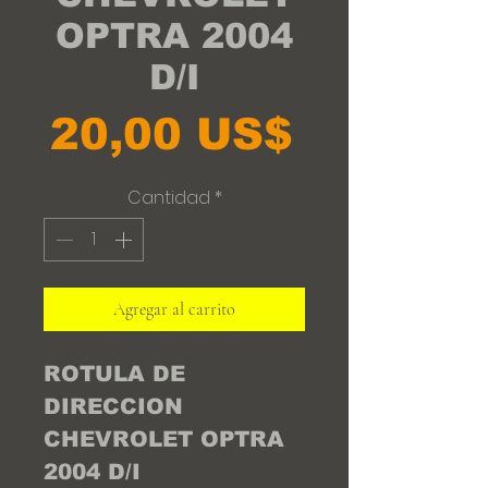
OPTRA 2004
D/I
Precio
20,00 US$
Cantidad
*
Agregar al carrito
ROTULA DE
DIRECCION
CHEVROLET OPTRA
2004 D/I