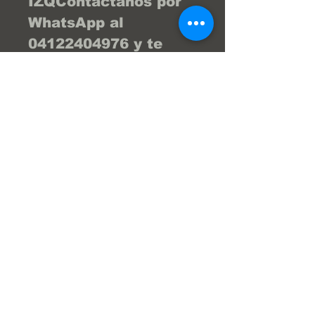
IZQContáctanos por 
WhatsApp al 
04122404976 y te 
brind la asesoría 
necesaria para que tu 
compra sea la 
mejor... ¡Tu compra 
online fácil y segura! 
En Frenos Popeye 
trabajamos con 
confianza, seguridad 
y transparencia.
Super Servicios Popeye S.a.