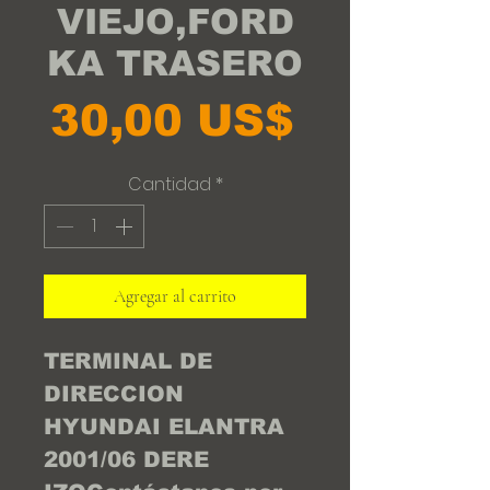
VIEJO,FORD
KA TRASERO
Precio
30,00 US$
Cantidad
*
Agregar al carrito
TERMINAL DE  
DIRECCION  
HYUNDAI ELANTRA  
2001/06 DERE 