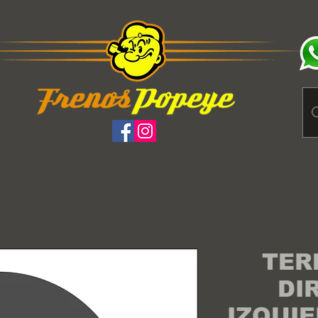
TER
DI
IZQUI