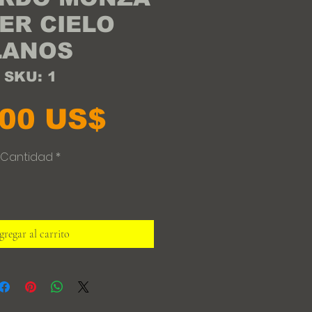
ER CIELO
LANOS
SKU: 1
Precio
,00 US$
Cantidad
*
regar al carrito