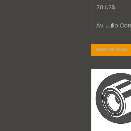
dólares
30 US$
estadounidenses
Av. Julio Ce
Reservar ahora