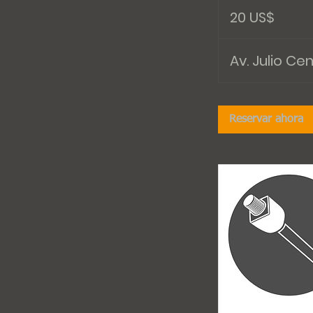
dólares
20 US$
estadounidenses
Av. Julio Ce
Reservar ahora