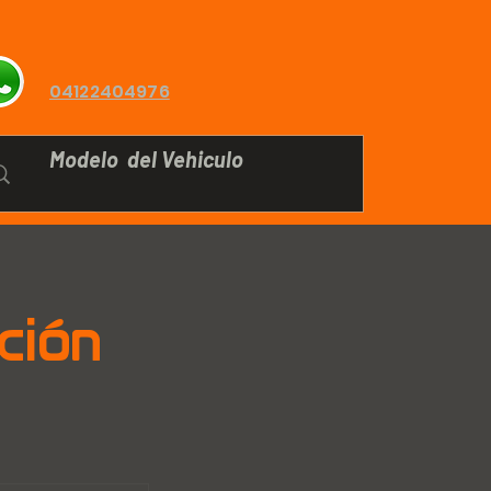
04122404976
ción