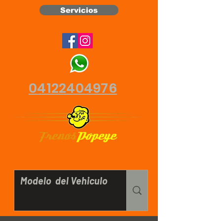
Servicios
04122404976