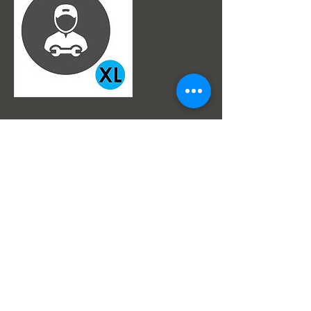
Datos de contacto
Av. Julio Centeno Sector Monteserino Al lado de
Hiper Lider San Diego, San Diego, Edo
Carabobo, 2005, VEN
Super Servicios Popeye S.a.
Av. Julio Centeno,Frenos Popeye
(Al lado del HiperLider)
San Diego Edo Carabobo Venezuela.