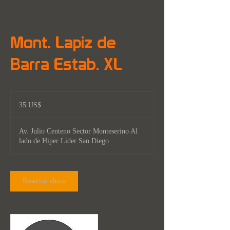
Mont. Lapiz de
Barra Estab. XL
35
dólares
35 US$
estadounidenses
Av. Julio Centeno Sector Monteserino Al
lado de Hiper Lider San Diego
Reservar ahora