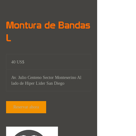
Montura de Bandas
L
40
dólares
40 US$
estadounidenses
Av. Julio Centeno Sector Monteserino Al
lado de Hiper Lider San Diego
Reservar ahora