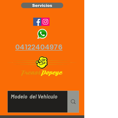
Servicios
04122404976