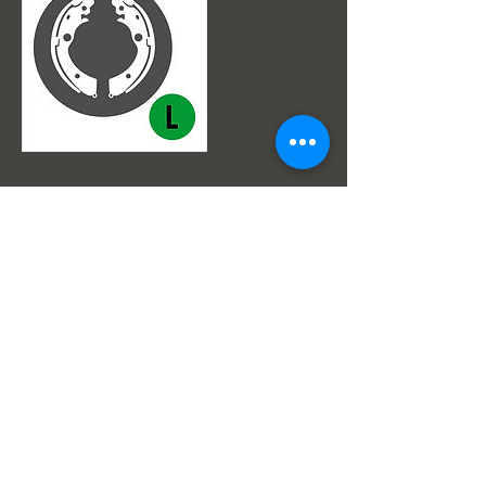
Datos de contacto
Av. Julio Centeno Sector Monteserino Al lado de
Hiper Lider San Diego, San Diego, Edo
Carabobo, 2005, VEN
Super Servicios Popeye S.a.
Av. Julio Centeno,Frenos Popeye
(Al lado del HiperLider)
San Diego Edo Carabobo Venezuela.