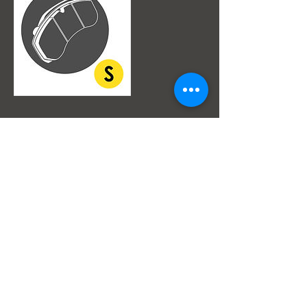
Datos de contacto
Av. Julio Centeno Sector Monteserino Al lado de
Hiper Lider San Diego, San Diego, Edo
Carabobo, 2005, VEN
Super Servicios Popeye S.a.
Av. Julio Centeno,Frenos Popeye
(Al lado del HiperLider)
San Diego Edo Carabobo Venezuela.