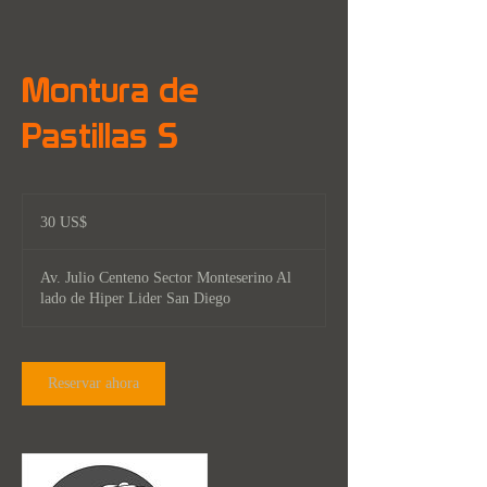
Montura de
Pastillas S
30
dólares
30 US$
estadounidenses
Av. Julio Centeno Sector Monteserino Al
lado de Hiper Lider San Diego
Reservar ahora