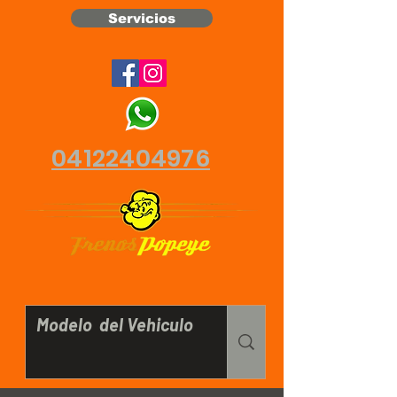
Servicios
04122404976