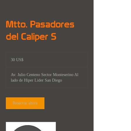
Mtto. Pasadores
del Caliper S
30
dólares
30 US$
estadounidenses
Av. Julio Centeno Sector Monteserino Al
lado de Hiper Lider San Diego
Reservar ahora