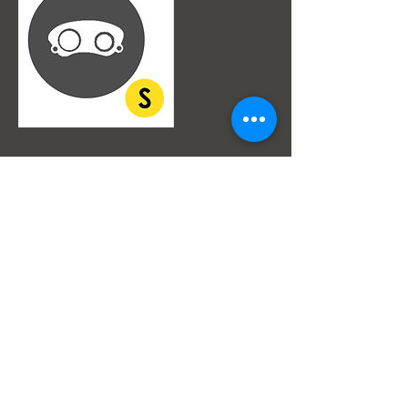
Datos de contacto
Av. Julio Centeno Sector Monteserino Al lado de
Hiper Lider San Diego, San Diego, Edo
Carabobo, 2005, VEN
Super Servicios Popeye S.a.
Av. Julio Centeno,Frenos Popeye
(Al lado del HiperLider)
San Diego Edo Carabobo Venezuela.