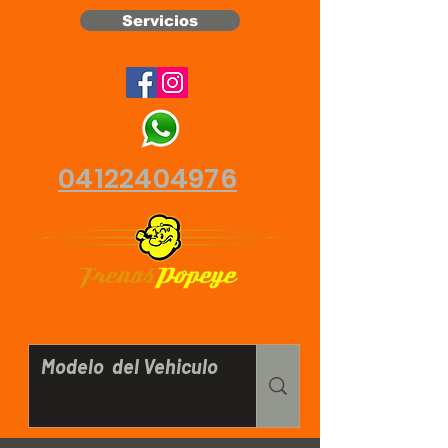
Servicios
04122404976