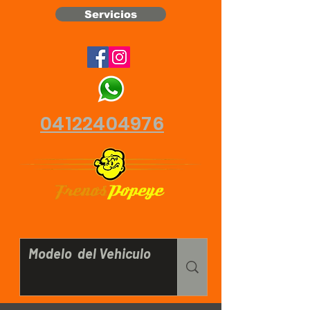
Servicios
04122404976