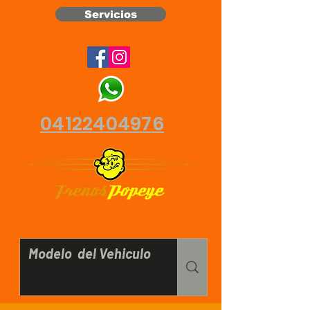
Servicios
04122404976